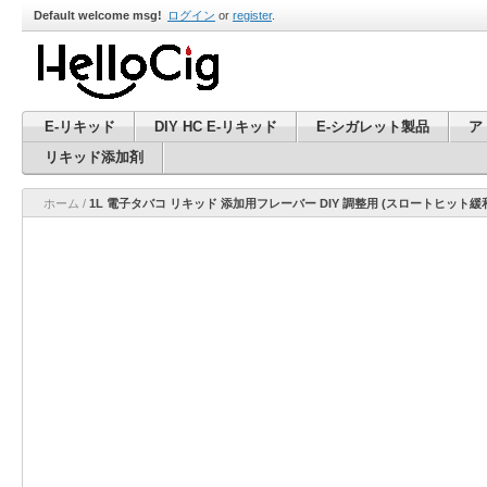
Default welcome msg!
ログイン
or
register
.
E-リキッド
DIY HC E-リキッド
E-シガレット製品
ア
リキッド添加剤
ホーム
/
1L 電子タバコ リキッド 添加用フレーバー DIY 調整用 (スロートヒット緩和剤 