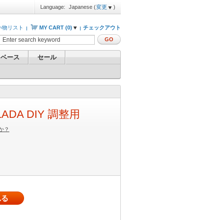
Language:
Japanese
(
変更
)
い物リスト
MY CART (
0
)
チェックアウト
GO
 ベース
セール
LADA DIY 調整用
か？
れる