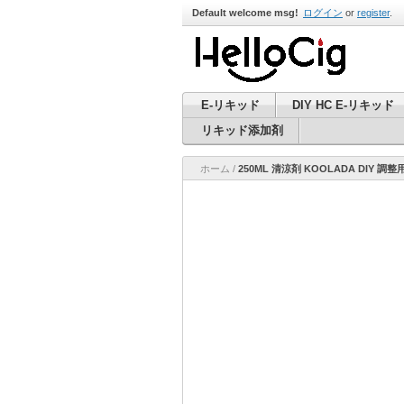
Default welcome msg!
ログイン
or
register
.
E-リキッド
DIY HC E-リキッド
リキッド添加剤
ホーム
/
250ML 清涼剤 KOOLADA DIY 調整