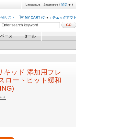
Language:
Japanese
(
変更
)
い物リスト
MY CART (
0
)
チェックアウト
GO
 ベース
セール
 リキッド 添加用フレ
 (スロートヒット緩和
ING)
か？