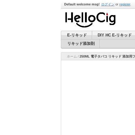
Default welcome msg!
ログイン
or
register
.
E-リキッド
DIY HC E-リキッド
リキッド添加剤
ホーム
/
250ML 電子タバコ リキッド 添加用フ