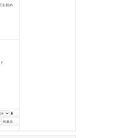
Eを始め
ッド
件表示