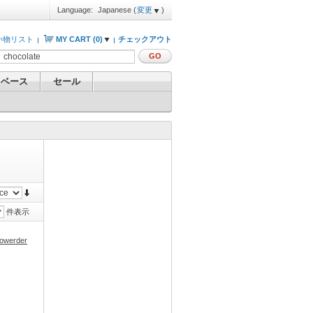
Language:
Japanese
(
変更
)
い物リスト
MY CART (
0
)
チェックアウト
GO
 ベース
セール
件表示
 powerder