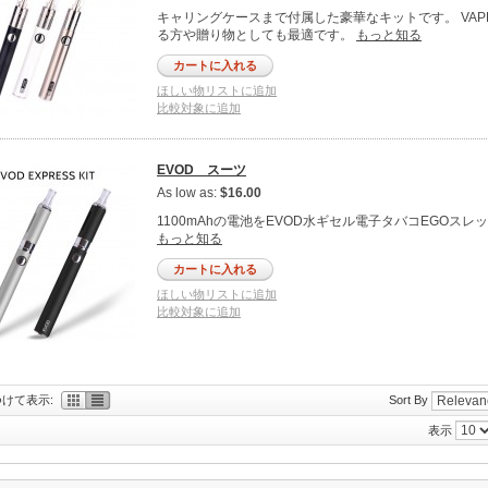
キャリングケースまで付属した豪華なキットです。 VAP
る方や贈り物としても最適です。
もっと知る
カートに入れる
ほしい物リストに追加
比較対象に追加
EVOD スーツ
As low as:
$16.00
1100mAhの電池をEVOD水ギセル電子タバコEGOスレ
もっと知る
カートに入れる
ほしい物リストに追加
比較対象に追加
けて表示:
Sort By
表示