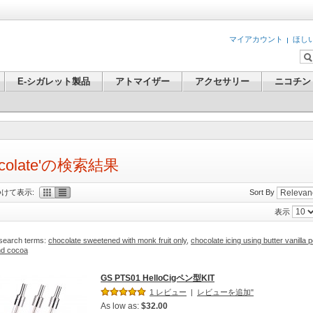
マイアカウント
ほし
E-シガレット製品
アトマイザー
アクセサリー
ニコチン
ocolate'の検索結果
けて表示:
Sort By
表示
 search terms:
chocolate sweetened with monk fruit only
,
chocolate icing using butter vanilla
nd cocoa
GS PTS01 HelloCigペン型KIT
1 レビュー
|
レビューを追加"
As low as:
$32.00