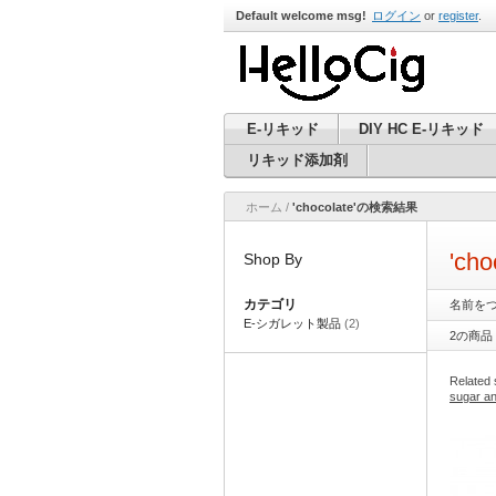
Default welcome msg!
ログイン
or
register
.
E-リキッド
DIY HC E-リキッド
リキッド添加剤
ホーム
/
'chocolate'の検索結果
'ch
Shop By
カテゴリ
名前をつ
E-シガレット製品
(2)
2の商品
Related
sugar a