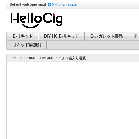
Default welcome msg!
ログイン
or
register
.
E-リキッド
DIY HC E-リキッド
E-シガレット製品
ア
リキッド添加剤
ホーム
/
250ML 100MG/ML ニコチン塩入り溶液