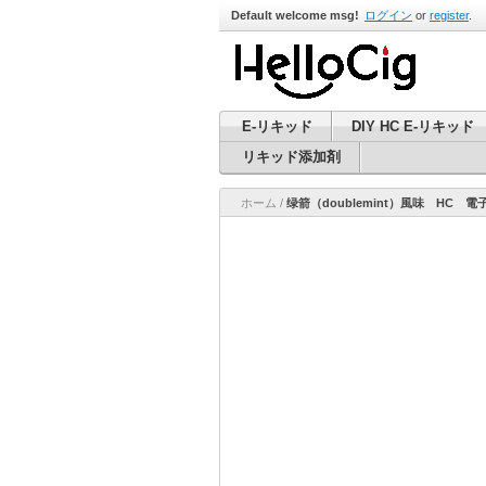
Default welcome msg!
ログイン
or
register
.
E-リキッド
DIY HC E-リキッド
リキッド添加剤
ホーム
/
绿箭（doublemint）風味 HC 