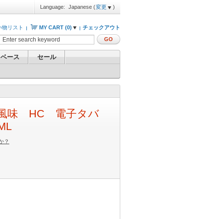
Language:
Japanese
(
変更
)
い物リスト
MY CART (
0
)
チェックアウト
GO
 ベース
セール
nt）風味 HC 電子タバ
ML
か？