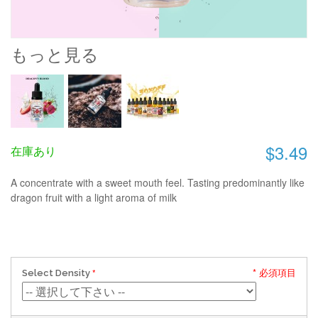
もっと見る
$3.49
在庫あり
A concentrate with a sweet mouth feel. Tasting predominantly like
dragon fruit with a light aroma of milk
* 必須項目
Select Density