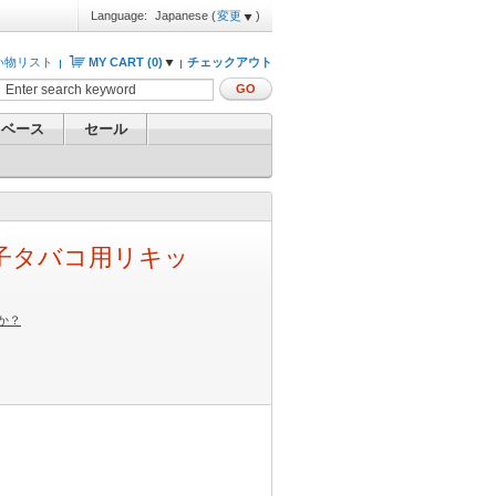
Language:
Japanese
(
変更
)
い物リスト
MY CART (
0
)
チェックアウト
GO
 ベース
セール
子タバコ用リキッ
か？