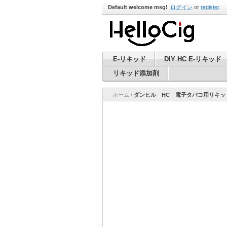
Default welcome msg!
ログイン
or
register
.
E-リキッド
DIY HC E-リキッド
リキッド添加剤
ホーム
/
ダンヒル HC 電子タバコ用リキッド