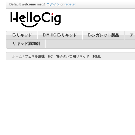
Default welcome msg!
ログイン
or
register
.
E-リキッド
DIY HC E-リキッド
E-シガレット製品
ア
リキッド添加剤
ホーム
/
フェネル風味 HC 電子タバコ用リキッド 10ML