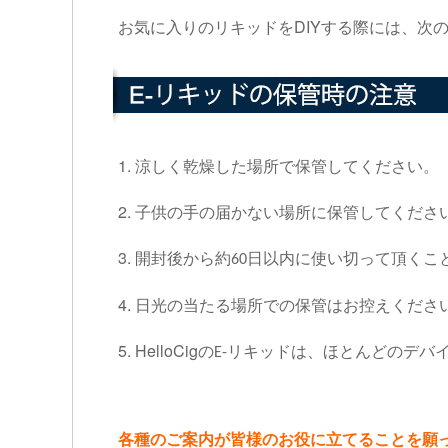
DIYする際には、次
お気に入りのリキッドを
1.
涼しく乾燥した場所で保管してください。
2.
子供の手の届かない場所に保管してくださ
3.
開封後から約
日以内に使い切って頂くこ
60
4.
日光の当たる場所での保管はお控えくださ
5. HelloCig
の
リキッドは、ほとんどのデバ
E-
各種のご案内が皆様のお役に立てることを願