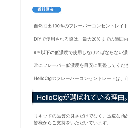
100
自然抽出
％のフレーバーコンセントレイ
DIY
で使用される際は、最大
％までの範囲
20
8
％以下の低濃度で使用しなければならない濃
常にフレーバー低濃度を目安に調整してくだ
HelloCig
のフレーバーコンセントレートは、
リキッドの品質の良さだけでなく、迅速な商
皆様からご支持をいただいています。