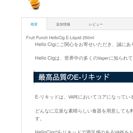
概要
追加情報
レビュー
Fruit Punch HelloCig E-Liquid 250ml
Hello Cig
にご関心をお寄せいただき、誠にあ
Hello Cig
は、世界中の多くの
に知られて
Vaper
E-
リキッドは、
においてコアになってい
VAPE
どんなに立派な素晴らしい食器を用意しても
す。
HelloCig
の
リキッドで満足感のある
を
E-
VAPE