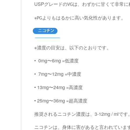
USP
グレードの
は、わずかに甘くて非常に
VG
※
よりもはるかに高い気化性があります。
PG
※濃度の目安は、以下のとおりです。
• 0mg
6mg =
〜
低濃度
• 7mg
12mg =
〜
中濃度
• 13mg
24mg =
〜
高濃度
• 25mg
36mg =
〜
超高濃度
3-12mg / ml
推奨されるニコチン濃度は、
です
ニコチンは、身体に害があると言われていま