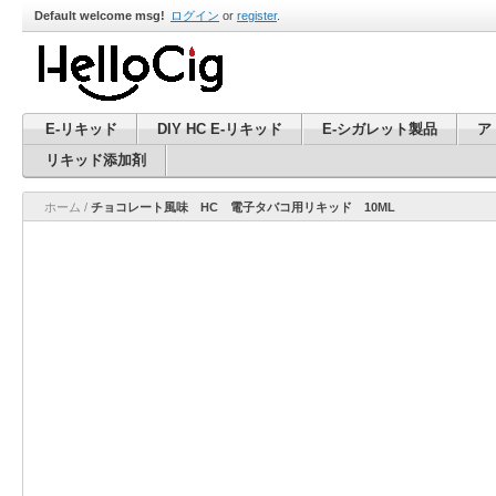
Default welcome msg!
ログイン
or
register
.
E-リキッド
DIY HC E-リキッド
E-シガレット製品
ア
リキッド添加剤
ホーム
/
チョコレート風味 HC 電子タバコ用リキッド 10ML