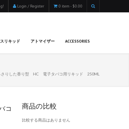
g!
Login / Register
0 item -
$0.00
ベースリキッド
アトマイザー
ACCESSORIES
っさりした香り型 HC 電子タバコ用リキッド 250ML
商品の比較
バコ
比較する商品はありません