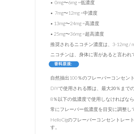
• 0mg
6mg =
〜
低濃度
• 7mg
12mg =
〜
中濃度
• 13mg
24mg =
〜
高濃度
• 25mg
36mg =
〜
超高濃度
3-12mg / 
推奨されるニコチン濃度は、
ニコチンは、身体に害があると言われ
100
自然抽出
％のフレーバーコンセン
DIY
で使用される際は、最大
％まで
20
8
％以下の低濃度で使用しなければな
常にフレーバー低濃度を目安に調整し
HelloCig
のフレーバーコンセントレー
す。