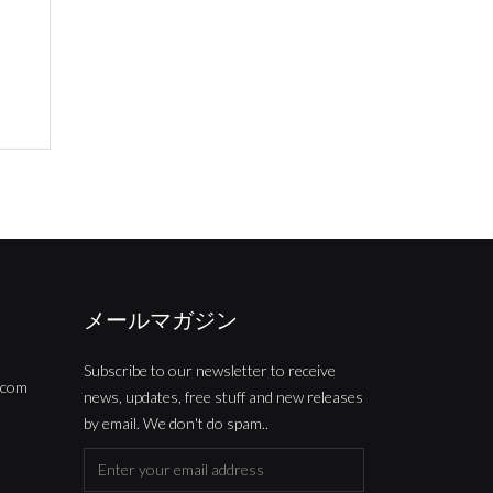
メールマガジン
Subscribe to our newsletter to receive
om
news, updates, free stuff and new releases
by email. We don't do spam..