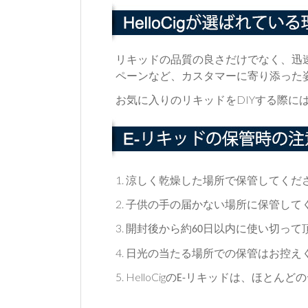
リキッドの品質の良さだけでなく、迅
ペーンなど、カスタマーに寄り添った
DIYする際
お気に入りのリキッドを
1.
涼しく乾燥した場所で保管してくだ
2.
子供の手の届かない場所に保管して
3.
開封後から約
日以内に使い切って
60
4.
日光の当たる場所での保管はお控え
5. HelloCig
の
リキッドは、ほとんどの
E-