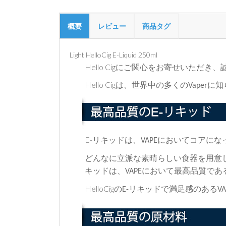
概要
レビュー
商品タグ
Light HelloCig E-Liquid 250ml
Hello Cig
にご関心をお寄せいただき、
Hello Cig
は、世界中の多くの
に知
Vaper
E-
リキッドは、
においてコアにな
VAPE
どんなに立派な素晴らしい食器を用意
キッドは、
において最高品質であ
VAPE
HelloCig
の
リキッドで満足感のある
E-
VA