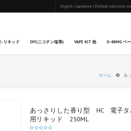
English
|
Japanese
|
Default welcome ms
E-リキッド
DIY(ニコチン塩等)
VAPE KIT 他
0-48MG 
ホーム
あ
あっさりした香り型 HC 電子タ
用リキッド 250ML