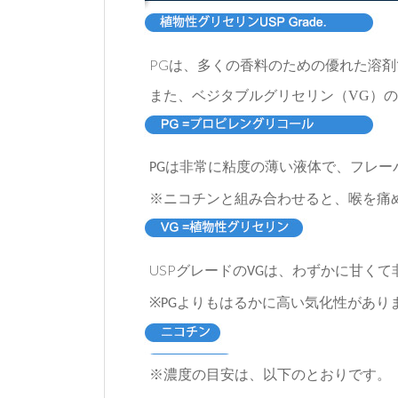
PG
は、多くの香料のための優れた溶剤
また、ベジタブルグリセリン（VG）
は非常に粘度の薄い液体で、フレー
PG
※ニコチンと組み合わせると、喉を痛
USP
グレードの
は、わずかに甘くて
VG
※
よりもはるかに高い気化性があり
PG
※濃度の目安は、以下のとおりです。