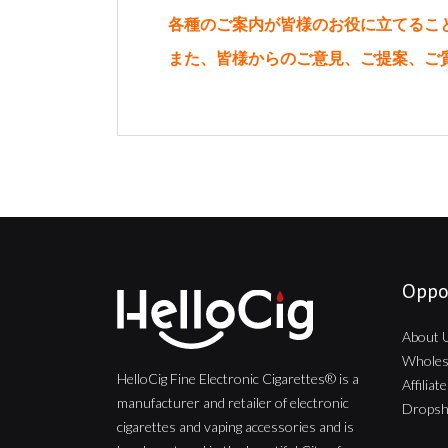
各種のご案内が皆様のお役に立てるこ
また、皆様からのご意見、ご提案、ご
Oppo
About 
Wholes
HelloCig Fine Electronic Cigarettes® is a
Affilia
manufacturer and retailer of electronic
Dropsh
cigarettes and vaping accessories and is