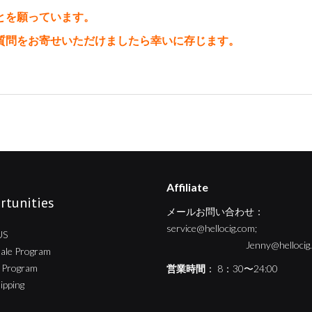
とを願っています。
質問をお寄せいただけましたら幸いに存じます。
Affiliate
rtunities
メールお問い合わせ：
service@hellocig.com;
US
Jenny@hellocig.c
ale Program
te Program
営業時間
： 8：30〜24:00
ipping