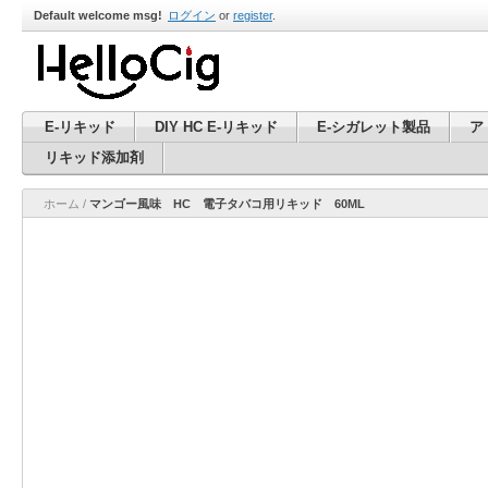
Default welcome msg!
ログイン
or
register
.
E-リキッド
DIY HC E-リキッド
E-シガレット製品
ア
リキッド添加剤
ホーム
/
マンゴー風味 HC 電子タバコ用リキッド 60ML