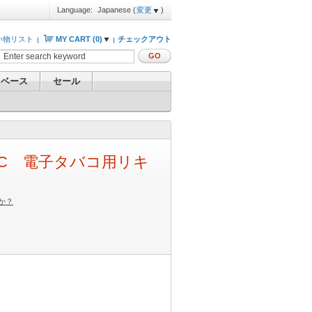
Language:
Japanese
(
変更
)
い物リスト
MY CART (
0
)
チェックアウト
GO
 ベース
セール
C 電子タバコ用リキ
か？