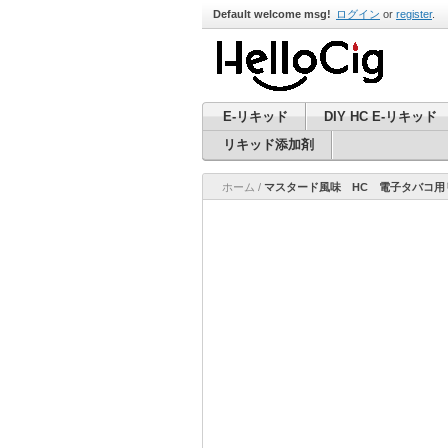
Default welcome msg!
ログイン
or
register
.
E-リキッド
DIY HC E-リキッド
リキッド添加剤
ホーム
/
マスタード風味 HC 電子タバコ用リ