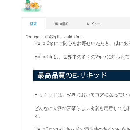
概要
追加情報
レビュー
Orange HelloCig E-Liquid 10ml
Hello Cig
にご関心をお寄せいただき、誠にあ
Hello Cig
は、世界中の多くの
に知られて
Vaper
E-
リキッドは、
においてコアになってい
VAPE
どんなに立派な素晴らしい食器を用意しても
す。
HelloCig
の
リキッドで満足感のある
を
E-
VAPE