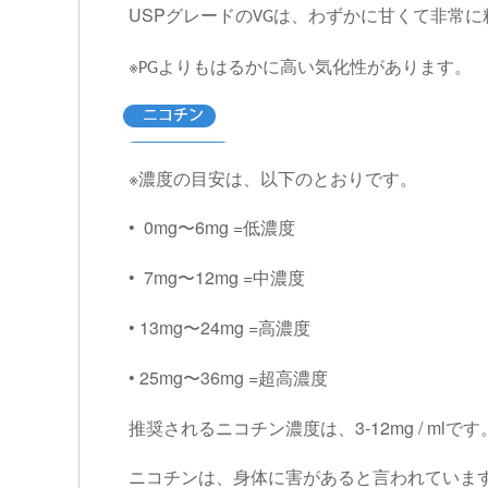
USP
グレードの
は、わずかに甘くて非常に
VG
※
よりもはるかに高い気化性があります。
PG
※濃度の目安は、以下のとおりです。
• 0mg
6mg =
〜
低濃度
• 7mg
12mg =
〜
中濃度
• 13mg
24mg =
〜
高濃度
• 25mg
36mg =
〜
超高濃度
3-12mg / ml
推奨されるニコチン濃度は、
です
ニコチンは、身体に害があると言われていま