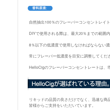
100
自然抽出
％のフレーバーコンセントレイ
DIY
で使用される際は、最大
％までの範囲
20
8
％以下の低濃度で使用しなければならない濃
常にフレーバー低濃度を目安に調整してくだ
HelloCig
のフレーバーコンセントレートは、
リキッドの品質の良さだけでなく、迅速な商
皆様からご支持をいただいています。