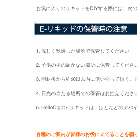
DIYする際には、次
お気に入りのリキッドを
1.
涼しく乾燥した場所で保管してください。
2.
子供の手の届かない場所に保管してくださ
3.
開封後から約
日以内に使い切って頂くこ
60
4.
日光の当たる場所での保管はお控えくださ
5. HelloCig
の
リキッドは、ほとんどのデバ
E-
各種のご案内が皆様のお役に立てることを願