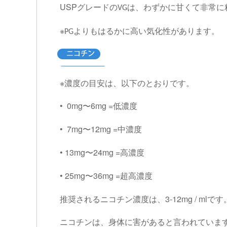
USP
グレードの
は、わずかに甘くて非常に
VG
※
よりもはるかに高い気化性があります。
PG
※濃度の目安は、以下のとおりです。
• 0mg
6mg =
〜
低濃度
• 7mg
12mg =
〜
中濃度
• 13mg
24mg =
〜
高濃度
• 25mg
36mg =
〜
超高濃度
3-12mg / ml
推奨されるニコチン濃度は、
です
ニコチンは、身体に害があると言われていま