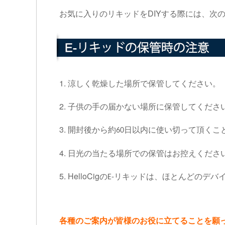
DIYする際には、次
お気に入りのリキッドを
1.
涼しく乾燥した場所で保管してください。
2.
子供の手の届かない場所に保管してくださ
3.
開封後から約
日以内に使い切って頂くこ
60
4.
日光の当たる場所での保管はお控えくださ
5. HelloCig
の
リキッドは、ほとんどのデバ
E-
各種のご案内が皆様のお役に立てることを願