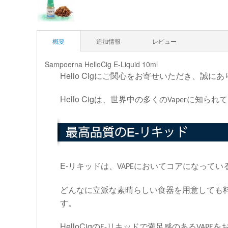
概要
追加情報
レビュー
Sampoerna HelloCig E-Liquid 10ml
Hello Cig
にご関心をお寄せいただき、誠にあ
Hello Cig
は、世界中の多くの
に知られて
Vaper
E-
リキッドは、
においてコアになってい
VAPE
どんなに立派な素晴らしい食器を用意しても
す。
HelloCig
の
リキッドで満足感のある
を
E-
VAPE