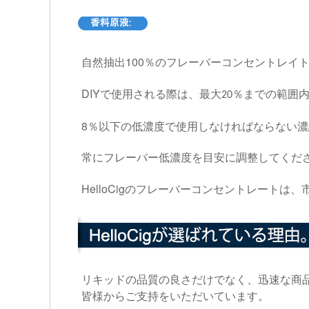
100
自然抽出
％のフレーバーコンセントレイ
DIY
で使用される際は、最大
％までの範囲
20
8
％以下の低濃度で使用しなければならない濃
常にフレーバー低濃度を目安に調整してくだ
HelloCig
のフレーバーコンセントレートは、
リキッドの品質の良さだけでなく、迅速な商
皆様からご支持をいただいています。