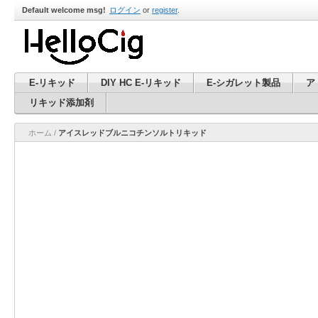
Default welcome msg!
ログイン
or
register
.
E-リキッド
DIY HC E-リキッド
E-シガレット製品
ア
リキッド添加剤
ホーム
/
アイスレッドブルニコチンソルトリキッド